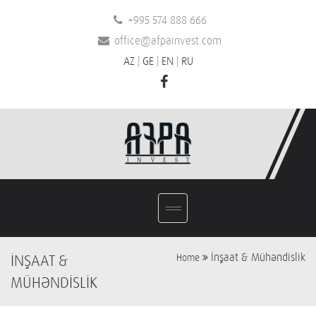
+995 574 888 666
office@afpainvest.com
AZ
|
GE
|
EN
|
RU
İnşaat & Mühəndislik
İNŞAAT &
Home
MÜHƏNDİSLİK