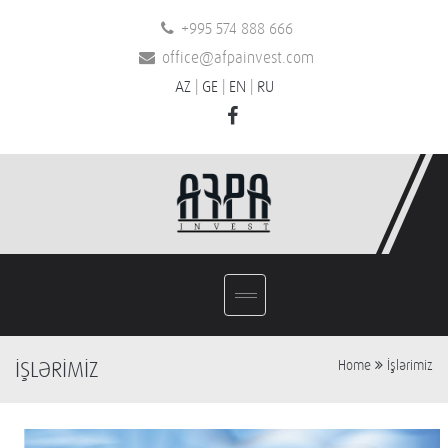
+995 574 888 666
office@afpainvest.com
AZ
|
GE
|
EN
|
RU
İŞLƏRİMİZ
Home
İşlərimiz