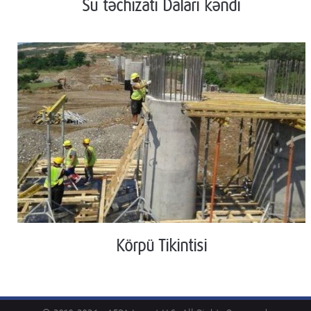
Su təchizatı Dalari kəndi
Körpü Tikintisi