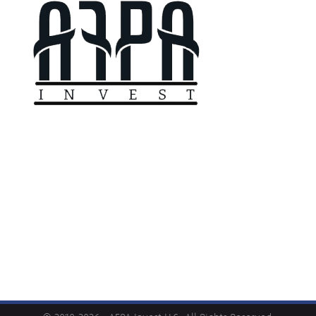
"
აფპა
ინვესთ
"